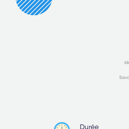
Id
Savo
Durée