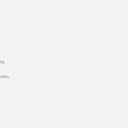
té.
lits.