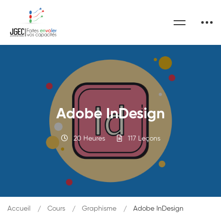
Adobe InDesign
20 Heures
117 Leçons
Accueil
Cours
Graphisme
Adobe InDesign